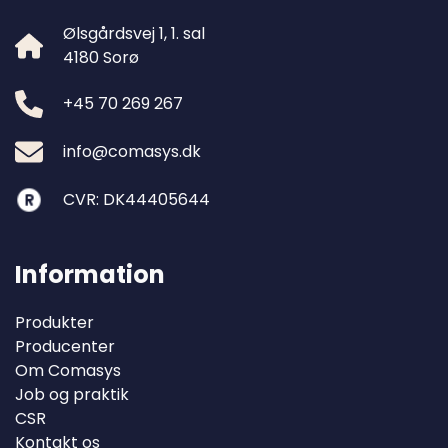
Ølsgårdsvej 1, 1. sal
4180 Sorø
+45 70 269 267
info@comasys.dk
CVR: DK44405644
Information
Produkter
Producenter
Om Comasys
Job og praktik
CSR
Kontakt os