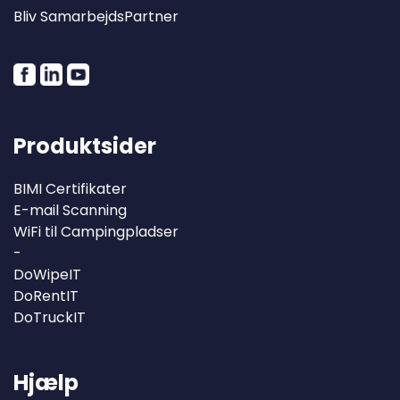
Bliv SamarbejdsPartner
Produktsider
BIMI Certifikater
E-mail Scanning
WiFi til Campingpladser
-
DoWipeIT
DoRentIT
DoTruckIT
Hjælp