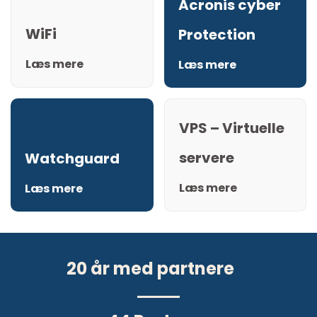
Acronis cyber
WiFi
Protection
Læs mere
Læs mere
VPS – Virtuelle
servere
Watchguard
Læs mere
Læs mere
20
år med partnere