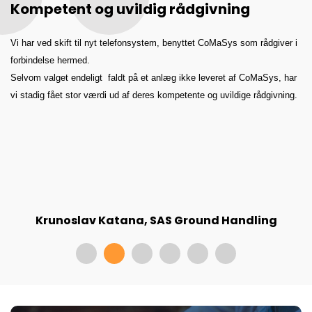
Kompetent og uvildig rådgivning
S
e
M
or
Vi har ved skift til nyt telefonsystem, benyttet CoMaSys som rådgiver i
s
up
forbindelse hermed.
C
Selvom valget endeligt faldt på et anlæg ikke leveret af CoMaSys, har
–
t
vi stadig fået stor værdi ud af deres kompetente og uvildige rådgivning.
s
Krunoslav Katana, SAS Ground Handling