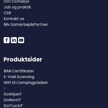
Om Comasys
Job og praktik
CSR
Kontakt os
Bliv SamarbejdsPartner
Produktsider
BIMI Certifikater
E-mail Scanning
WiFi til Campingpladser
-
DoWipeIT
DoRentIT
DoTruckIT