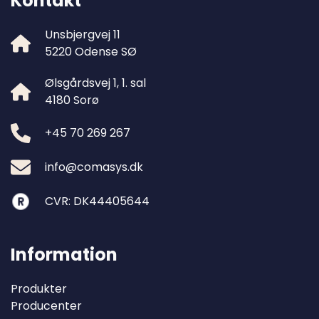
Kontakt
Unsbjergvej 11
5220 Odense SØ
Ølsgårdsvej 1, 1. sal
4180 Sorø
+45 70 269 267
info@comasys.dk
CVR: DK44405644
Information
Produkter
Producenter