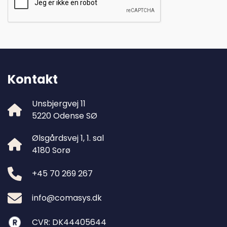
Kontakt
Unsbjergvej 11
5220 Odense SØ
Ølsgårdsvej 1, 1. sal
4180 Sorø
+45 70 269 267
info@comasys.dk
CVR: DK44405644